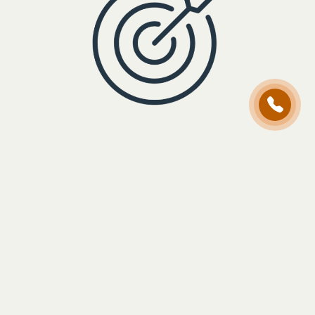
Messbare
+49
Wirkung
Hochwertige, aufmerksamkeitsstarke
521
Produkte ermöglichen eine gezielte
430
Ansprache Ihrer Zielgruppe – individuell,
präzise und messbar.
617
Lösungen
16