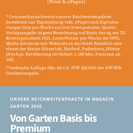
(Print & ePaper)
* Crossmediareichweite unserer Reichweitenpakete
bestehend aus Tageszeitung inkl. ePaper und digitalen
Unique User pro Woche auf den Newsportalen. Quelle:
Verlagsangabe (eigene Berechnung auf Basis der ag.ma TZ-
Konvergenzdatei 2025, Leser/Nutzer pro Woche der OWL
Media Solutions mit Wohnsitz in der Stadt Bielefeld oder
einem der Kreise Gütersloh, Herford, Paderborn, Höxter
[dtschpr. Bevölkerung im Gebiet: 1,180 Mio. Personen ab
14J].
**verkaufte Auflage (Mo.-Sa-) lt. IVW Q3/2025 der NW/WB-
Gesamtausgabe.
UNSERE REICHWEITENPAKETE IM MAGAZIN
GARTEN 2026
Von Garten Basis bis
Premium