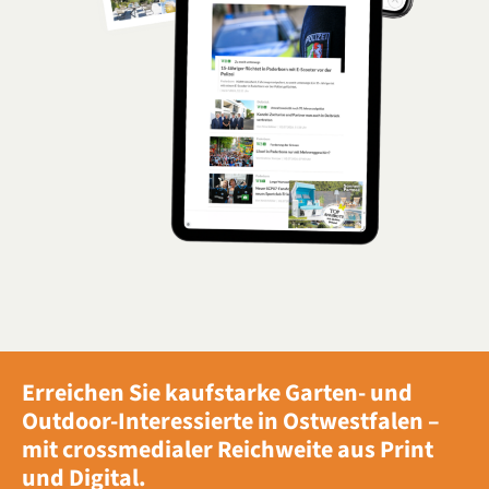
Erreichen Sie
kaufstarke
Garten- und
Outdoor-Interessierte
in Ostwestfalen –
mit crossmedialer Reichweite aus Print
und Digital.