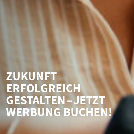
ZUKUNFT
ERFOLGREICH
GESTALTEN – JETZT
WERBUNG BUCHEN
!